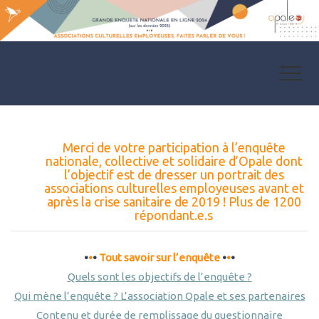
Merci de votre participation à l’enquête
nationale, collective et solidaire d’Opale dont
l’objectif est de dresser un portrait des
associations culturelles employeuses avant et
après la crise sanitaire de 2019 !
Plus de 1200
répondant.e.s
•
•
•
Tout savoir sur l’enquête
•
•
•
Quels sont les objectifs de l’enquête ?
Qui mène l’enquête ? L’association Opale et ses partenaires
Contenu et durée de remplissage du questionnaire