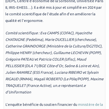
(DEPS, Centre d’économie de la Sorbonne, Université Paris
8, IRIS-EHESS…). Il a été mis à jour et simplifié en 2024 par
le comité scientifique de l’étude afin d’en améliorer la
qualité et l’ergonomie.
Comité scientifique : Eva CAMPS (COFAC), Hyacinthe
CHATAIGNE (Fedelima), Marie DUCELLIER (chercheuse),
Catherine GRAINDORGE (Ministère de la Culture/DG2TDC),
Philippe HENRY (chercheur), Guillaume LECHEVIN (POPP),
Grégoire PATEAU et
Patricia COLER
(Ufisc), Maud
PELLISSIER (DLA 71/BGE Côte-d’Or, Saône & Loire et Ain),
Julien RAMIREZ (ESS France), Luciana RIBEIRO et
Sylvain
RIGAUD
(RNMA), Magali ROBERTO (Le Pôle/POPP), Maxime
TRAQUELET (France Active), un.e représentant.e
d’Uniformation
L’enquête bénéficie du soutien financier du
ministère de la