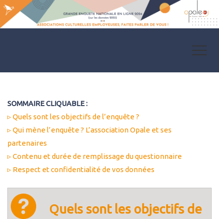
SOMMAIRE CLIQUABLE :
▹
Quels sont les objectifs de l’enquête ?
▹
Qui mène l’enquête ? L’association Opale et ses
partenaires
▹
Contenu et durée de remplissage du questionnaire
▹
Respect et confidentialité de vos données
Quels sont les objectifs de